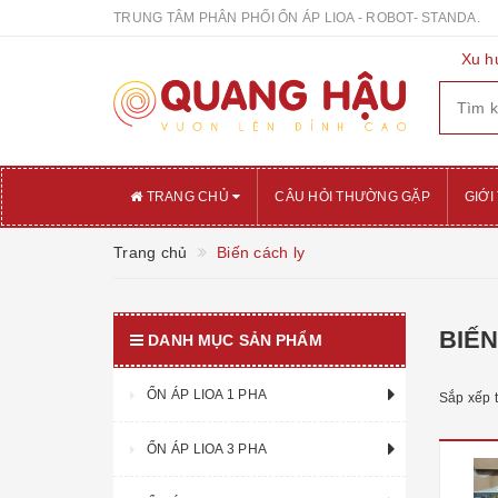
TRUNG TÂM PHÂN PHỐI ỔN ÁP LIOA - ROBOT- STANDA.
Xu h
TRANG CHỦ
CÂU HỎI THƯỜNG GẶP
GIỚI
Trang chủ
Biến cách ly
BIẾN
DANH MỤC SẢN PHẨM
ỔN ÁP LIOA 1 PHA
Sắp xếp 
ỔN ÁP LIOA 3 PHA