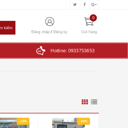
0
Đăng nhập
Đăng ký
Giỏ hàng
Hotline:
0933753653
-10%
-20%