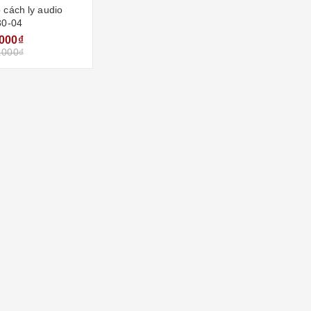
 cách ly audio
30-04
.000₫
.000₫