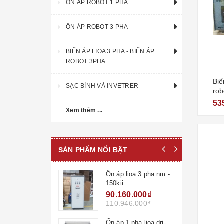
ỔN ÁP ROBOT 1 PHA
ỔN ÁP ROBOT 3 PHA
BIẾN ÁP LIOA 3 PHA - BIẾN ÁP
ROBOT 3PHA
Biế
SẠC BÌNH VÀ INVETRER
rob
53
Xem thêm ...
SẢN PHẨM NỔI BẬT
Ổn áp lioa 3 pha nm -
150kii
90.160.000₫
110.946.000₫
Ổn áp 1 pha lioa dri-