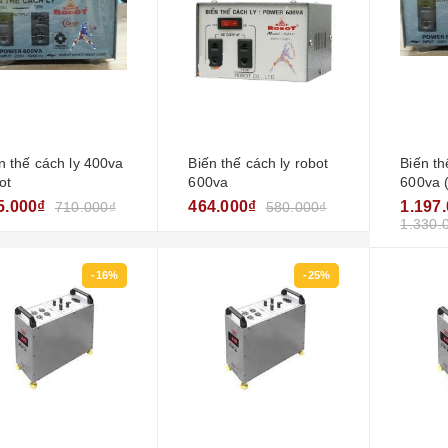
n thế cách ly 400va
Biến thế cách ly robot
Biến th
ot
600va
600va 
5.000₫
464.000₫
1.197
710.000₫
580.000₫
1.330.
-16%
-25%
Ổn áp 1 pha lioa drii-
7500 ii ( 50v- 250v)
new2020
6.200.000₫
8.750.000₫
Ổn áp lioa 1 pha drii-