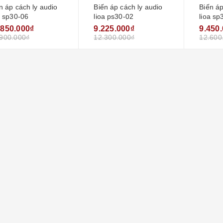
n áp cách ly audio
Biến áp cách ly audio
Biến áp
10000 ii new2020 (50v-
a sp30-06
lioa ps30-02
lioa sp
250v)
8.400.000₫
12.150.000₫
.850.000₫
9.225.000₫
9.450
900.000₫
12.300.000₫
12.600