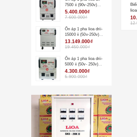
Biế
7500 ii (90v-250v)
lio
new2020
5.400.000₫
7.600.000₫
10
12.
Ổn áp 1 pha lioa drii-
15000 ii (50v-250v)
new2020
13.149.000₫
19.450.000₫
Ổn áp 1 pha lioa drii-
5000 ii (50v- 250v)
new2020
4.300.000₫
5.900.000₫