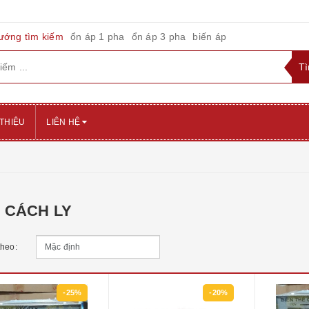
ướng tìm kiếm
ổn áp 1 pha
ổn áp 3 pha
biến áp
 THIỆU
LIÊN HỆ
 CÁCH LY
theo:
-25%
-20%