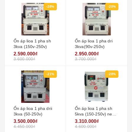
-28%
-20%
Ổn áp lioa 1 pha sh
Ổn áp lioa 1 pha dri
3kva (150v-250v)
3kva(90v-250v)
2.590.000₫
2.950.000₫
3.600.000₫
3.700.000₫
-21%
-28%
Ổn áp lioa 1 pha drii
Ổn áp lioa 1 pha sh
3kva (50-250v)
5kva (150-250v) new
2020 - đồng hồ điện
3.500.000₫
3.310.000₫
tử
4.450.000₫
4.600.000₫