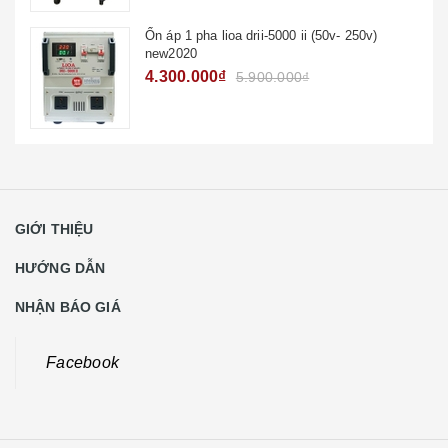
Ổn áp 1 pha lioa drii-5000 ii (50v- 250v)
new2020
4.300.000₫
5.900.000₫
GIỚI THIỆU
HƯỚNG DẪN
NHẬN BÁO GIÁ
Facebook