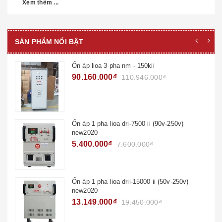
Xem thêm ...
SẢN PHẨM NỔI BẬT
Ổn áp lioa 3 pha nm - 150kii
90.160.000₫
110.946.000₫
Ổn áp 1 pha lioa dri-7500 ii (90v-250v)
new2020
5.400.000₫
7.600.000₫
Ổn áp 1 pha lioa drii-15000 ii (50v-250v)
new2020
13.149.000₫
19.450.000₫