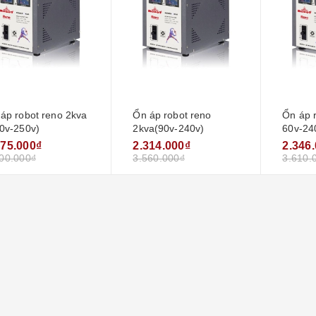
áp robot reno 2kva
Ổn áp robot reno
Ổn áp 
0v-250v)
2kva(90v-240v)
60v-24
275.000₫
2.314.000₫
2.346
00.000₫
3.560.000₫
3.610.
Ổn áp 1 pha lioa drii-
7500 ii ( 50v- 250v)
new2020
6.200.000₫
8.750.000₫
Ổn áp lioa 1 pha drii-