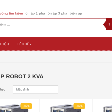
ướng tìm kiếm
ổn áp 1 pha
ổn áp 3 pha
biến áp
 THIỆU
LIÊN HỆ
ÁP ROBOT 2 KVA
theo:
-35%
-35%