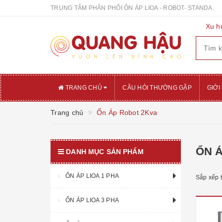
TRUNG TÂM PHÂN PHỐI ỔN ÁP LIOA - ROBOT- STANDA.
Xu h
TRANG CHỦ
CÂU HỎI THƯỜNG GẶP
GIỚI
Trang chủ
Ổn Áp Robot 2Kva
ỔN 
DANH MỤC SẢN PHẨM
ỔN ÁP LIOA 1 PHA
Sắp xếp 
ỔN ÁP LIOA 3 PHA