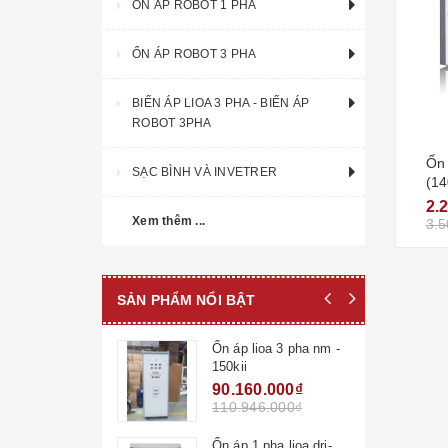
ỔN ÁP ROBOT 1 PHA
ỔN ÁP ROBOT 3 PHA
BIẾN ÁP LIOA 3 PHA - BIẾN ÁP
ROBOT 3PHA
Ổn 
SẠC BÌNH VÀ INVETRER
(14
2.
Xem thêm ...
3.5
SẢN PHẨM NỔI BẬT
Ổn áp lioa 3 pha nm -
150kii
90.160.000₫
110.946.000₫
Ổn áp 1 pha lioa dri-