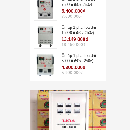
7500 ii (90v-250v)
new2020
5.400.000₫
7.600.000₫
Ổn áp 1 pha lioa drii-
15000 ii (50v-250v)
new2020
13.149.000₫
19.450.000₫
Ổn áp 1 pha lioa drii-
5000 ii (50v- 250v)
new2020
4.300.000₫
5.900.000₫