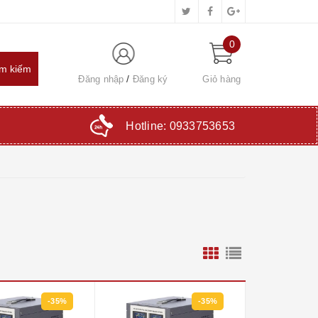
0
Đăng nhập
Đăng ký
Giỏ hàng
Hotline:
0933753653
-35%
-35%