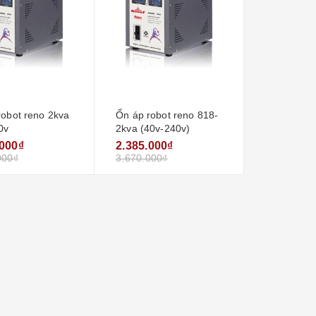
robot reno 2kva
Ổn áp robot reno 818-
0v
2kva (40v-240v)
.000₫
2.385.000₫
000₫
3.670.000₫