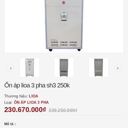
Ổn áp lioa 3 pha sh3 250k
Thương hiệu:
LIOA
Loại:
ỔN ÁP LIOA 3 PHA
230.670.000₫
339.250.000₫
Mô tả :