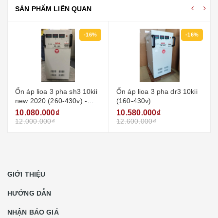
SẢN PHẨM LIÊN QUAN
-16%
-16%
Ổn áp lioa 3 pha sh3 10kii
Ổn áp lioa 3 pha dr3 10kii
new 2020 (260-430v) -
(160-430v)
đồng hồ điện tử
10.080.000₫
10.580.000₫
12.000.000₫
12.600.000₫
GIỚI THIỆU
HƯỚNG DẪN
NHẬN BÁO GIÁ