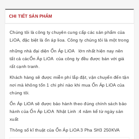
CHI TIẾT SẢN PHẨM
Chúng tôi là công ty chuyên cung cấp các sản phẩm của
LiOA, đặc biệt là ổn áp lioa. Công ty chúng tôi là một trong
những nhà đại diện
Ổn Áp LiOA
lớn nhất hiện nay nên
tất cả các
Ổn Áp LiOA
của công ty đều được bán với giá
rất cạnh tranh.
Khách hàng sẽ được miễn phí lắp đặt, vận chuyển đến tận
nơi mà không tốn 1 chi phí nào khi mua Ổn Áp LiOA của
chúng tôi.
Ổn Áp LiOA sẽ được bảo hành theo đúng chính sách bảo
hành của Ổn Áp LiOA Nhật Linh :4 năm kể từ ngày sản
xuất
Thông số kĩ thuật của Ổn Áp LiOA 3 Pha SH3 250KVA