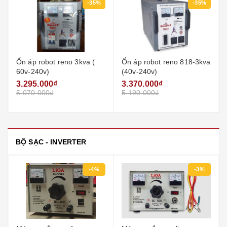
-35%
-35%
Ổn áp robot reno 3kva (
Ổn áp robot reno 818-3kva
60v-240v)
(40v-240v)
3.295.000₫
3.370.000₫
5.070.000₫
5.190.000₫
BỘ SẠC - INVERTER
-4%
-3%