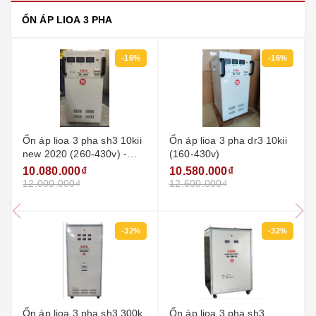
ỔN ÁP LIOA 3 PHA
-16%
-16%
Ổn áp lioa 3 pha sh3 10kii
Ổn áp lioa 3 pha dr3 10kii
new 2020 (260-430v) -
(160-430v)
đồng hồ điện tử
10.080.000₫
10.580.000₫
12.000.000₫
12.600.000₫
-32%
-32%
Ổn áp lioa 3 pha sh3 300k
Ổn áp lioa 3 pha sh3