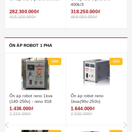
400k/3
282.300.000₫
318.250.000₫
415.150.000₫
468.050.000₫
ỔN ÁP ROBOT 1 PHA
-35%
-35%
Ổn áp robot reno 1kva
Ổn áp robot reno
(140-250v) - reno 818
1kva(90v-250v)
1.436.000₫
1.644.000₫
2.210.000₫
2.530.000₫