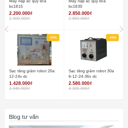
Máy nạp ắc quy lioa
Máy nạp ắc quy lioa
bc1815
bc1830
2.200.000₫
2.850.000₫
2.300.000₫
2.950.000₫
-30%
-40%
Sạc tăng giảm robot 20a
Sạc tăng giảm robot 30a
12-24v dc
6-12-24-36v dc
1.428.000₫
2.580.000₫
2.040.000₫
4.300.000₫
Blog tư vấn