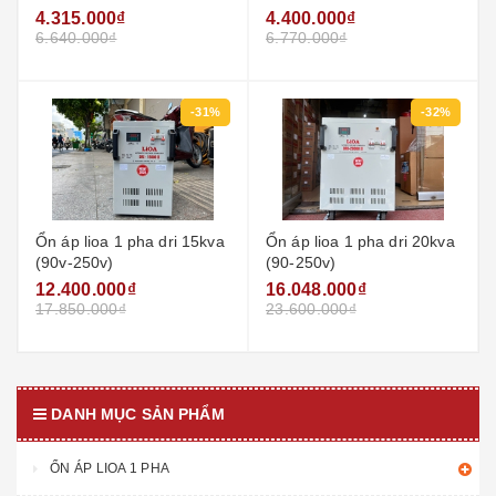
4.315.000₫
4.400.000₫
6.640.000₫
6.770.000₫
-31%
-32%
Ổn áp lioa 1 pha dri 15kva
Ổn áp lioa 1 pha dri 20kva
(90v-250v)
(90-250v)
12.400.000₫
16.048.000₫
17.850.000₫
23.600.000₫
DANH MỤC SẢN PHẨM
ỔN ÁP LIOA 1 PHA