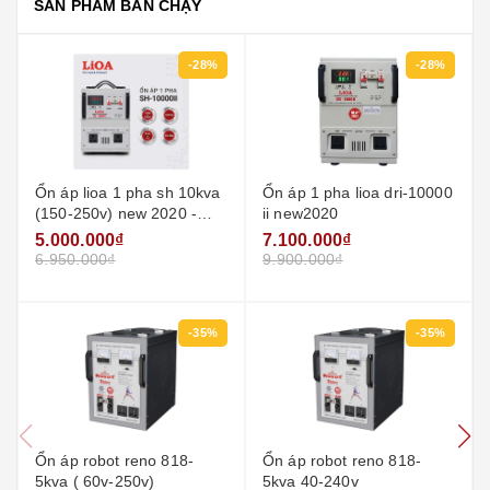
SẢN PHẨM BÁN CHẠY
-28%
-28%
Ổn áp lioa 1 pha sh 10kva
Ổn áp 1 pha lioa dri-10000
(150-250v) new 2020 -
ii new2020
đồng hồ điện tử
5.000.000₫
7.100.000₫
6.950.000₫
9.900.000₫
-35%
-35%
Ổn áp robot reno 818-
Ổn áp robot reno 818-
5kva ( 60v-250v)
5kva 40-240v