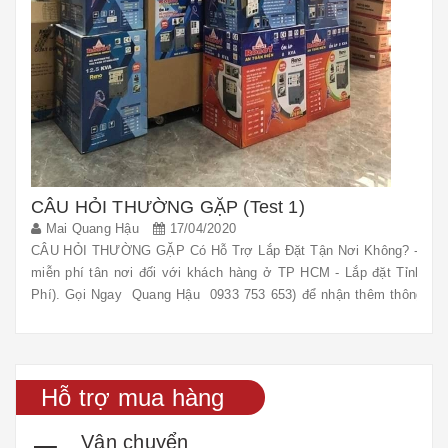
CÂU HỎI THƯỜNG GẶP (Test 1)
Mai Quang Hậu
17/04/2020
CÂU HỎI THƯỜNG GẶP Có Hỗ Trợ Lắp Đặt Tận Nơi Không? - Chúng 
miễn phí tân nơi đối với khách hàng ở TP HCM - Lắp đặt Tỉnh/Th
Phí). Gọi Ngay Quang Hậu 0933 753 653) để nhận thêm thông tin h
Gian Giao Hàng & Lắp Đặt - Thờ...
Hỗ trợ mua hàng
Vận chuyển