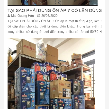
TẠI SAO PHẢI DÙNG ỔN ÁP ? CÓ LÊN DÙNG Ổ
Mai Quang Hậu
26/06/2020
TẠI SAO PHẢI DÙNG ỔN ÁP ? Ổn áp là một thiết bị điện, làm nhiệm 
để cấp điện cho các thiết bị dùng điện khác. Trong bài viết này, 
xoay chiều, sử dụng ở lưới điện xoay chiều có tần số 50/60 Hz, đ
lưới điện 220v (1 pha), hoặc 220v/380v (3 ...