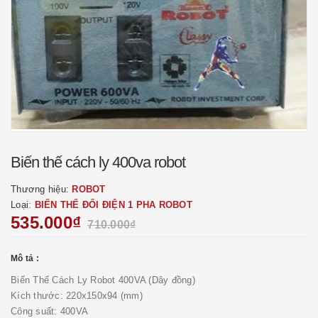
Biến thế cách ly 400va robot
Thương hiệu:
ROBOT
Loại:
BIẾN THẾ ĐỔI ĐIỆN 1 PHA ROBOT
535.000₫
710.000₫
Mô tả :
Biến Thế Cách Ly Robot 400VA (Dây đồng)
Kích thước: 220x150x94 (mm)
Công suất: 400VA