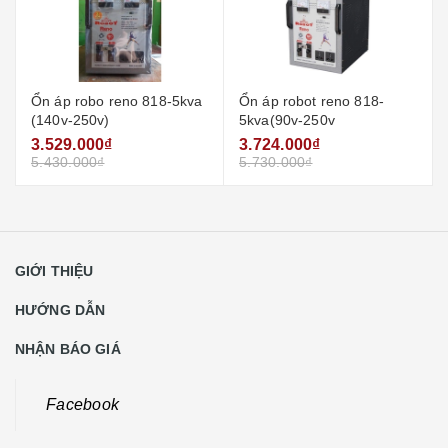
Ổn áp robo reno 818-5kva
Ổn áp robot reno 818-
(140v-250v)
5kva(90v-250v
3.529.000₫
3.724.000₫
5.430.000₫
5.730.000₫
GIỚI THIỆU
HƯỚNG DẪN
NHẬN BÁO GIÁ
Facebook