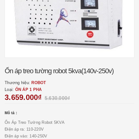
Ổn áp treo tường robot 5kva(140v-250v)
Thương hiệu:
ROBOT
Loại:
ỔN ÁP 1 PHA
3.659.000₫
5.630.000₫
Mô tả :
Ổn Áp Treo Tường Robot 5KVA
Điện áp ra: 110-220V
Điện áp vào: 140-250V