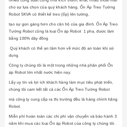
nhiều công suất cũng như kích thước khác nhau thoải mái
cho sự lựa chọn của quý khách hàng.
Ổn Áp Treo Tường
Robot 5KVA
có thiết kế treo (ốp) lên tường,
tạo sự gọn gàng hơn cho căn hộ của gia đình. Ổn Áp Treo
Tường Robot
cũng là loại
Ổn áp Robot 1 pha,
được làm
bằng 100% dây đồng
Quý khách có thể an tâm hơn về mức độ an toàn khi sử
dụng.
Công ty chúng tôi là một trong những nhà phân phối
Ổn
áp Robot
lớn nhất nước hiện nay.
Lấy uy tín và lợi ích khách hàng làm mục tiêu phát triển,
chúng tôi cam kết tất cả các
Ổn Áp Treo Tường Robot
mà công ty cung cấp ra thị trường đều là hàng chính hãng
Robot.
Miễn phí hoàn toàn các chi phí vận chuyển và bảo hành 3
năm khi mua các loại Ổn áp Robot của công ty chúng tôi.