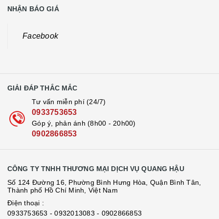
Facebook
GIẢI ĐÁP THẮC MẮC
Tư vấn miễn phí (24/7)
0933753653
Góp ý, phản ánh (8h00 - 20h00)
0902866853
CÔNG TY TNHH THƯƠNG MẠI DỊCH VỤ QUANG HẬU
Số 124 Đường 16, Phường Bình Hưng Hòa, Quận Bình Tân,
Thành phố Hồ Chí Minh, Việt Nam
Điện thoại :
0933753653
- 0932013083
- 0902866853
Mã số doanh nghiệp: 0316406341
Điện thoại :