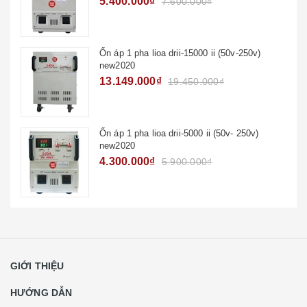
8.400.000₫
12.150.000₫
GIỚI THIỆU
HƯỚNG DẪN
NHẬN BÁO GIÁ