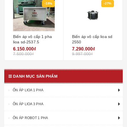
-18%
-27%
Biến áp vô cấp 1 pha
Biến áp vô cấp lioa sd
lioa sd-2537.5
2550
6.150.000₫
7.290.000₫
7.500.000₫
9.997.000₫
DANH MỤC SẢN PHẨM
ỔN ÁP LIOA 1 PHA
ỔN ÁP LIOA 3 PHA
ỔN ÁP ROBOT 1 PHA