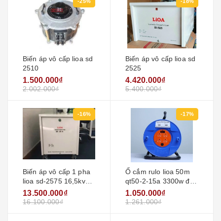
-25%
-18%
Biến áp vô cấp lioa sd
Biến áp vô cấp lioa sd
2510
2525
1.500.000₫
4.420.000₫
2.002.000₫
5.400.000₫
-16%
-17%
Biến áp vô cấp 1 pha
Ổ cắm rulo lioa 50m
lioa sd-2575 16,5kva
qt50-2-15a 3300w đa
75a
năng kéo dài
13.500.000₫
1.050.000₫
16.100.000₫
1.261.000₫