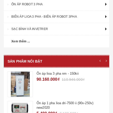
ỔN ÁP ROBOT 3 PHA
BIẾN ÁP LIOA 3 PHA - BIẾN ÁP ROBOT 3PHA
SẠC BÌNH VÀ INVETRER
Xem thêm ...
SẢN PHẨM NỔI BẬT
Ổn áp 1 pha lioa drii-7500 ii ( 50v- 250v)
new2020
6.200.000₫
8.750.000₫
Ổn áp lioa 1 pha drii-10000 ii new2020 (50v-
250v)