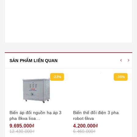
SẢN PHẨM LIÊN QUAN
-22%
-35%
Biến áp đổi nguồn hạ áp 3
Biến thế đổi điện 3 pha
pha 8kva lioa
robot 6kva
3k800m2dh5yc (loại cách
9.695.000₫
4.200.000₫
ly)
12.430.000₫
6.460.000₫