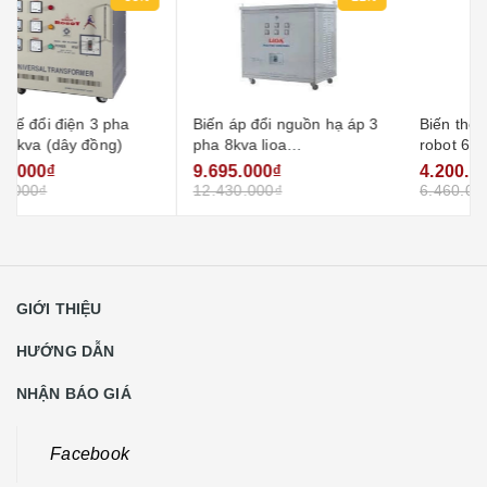
Biến áp đổi nguồn hạ áp 3
Biến thế đổi điện 3 pha
pha 8kva lioa
robot 6kva
3k800m2dh5yc (loại cách
9.695.000₫
4.200.000₫
ly)
12.430.000₫
6.460.000₫
GIỚI THIỆU
HƯỚNG DẪN
NHẬN BÁO GIÁ
Facebook