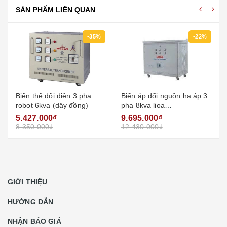
SẢN PHẨM LIÊN QUAN
-35%
-22%
-35%
ha
Biến áp đổi nguồn hạ áp 3
Biến thế đổi điện 3 pha
)
pha 8kva lioa
robot 6kva
3k800m2dh5yc (loại cách
9.695.000₫
4.200.000₫
ly)
12.430.000₫
6.460.000₫
GIỚI THIỆU
HƯỚNG DẪN
NHẬN BÁO GIÁ