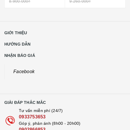
8.900.000₫
9.260.000₫
GIỚI THIỆU
HƯỚNG DẪN
NHẬN BÁO GIÁ
Facebook
GIẢI ĐÁP THẮC MẮC
Tư vấn miễn phí (24/7)
0933753653
Góp ý, phản ánh (8h00 - 20h00)
0902866853