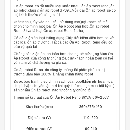
Ổn áp robot
có rất nhiều loại khác nhau: ổn áp robot reno, ổn
áp robot classy, ổn áp robot SP09...Mỗi loại
Ổn áp robot
sẽ có
một kích thước và công suất
khác nhau, tùy vào nhu cầu sử dụng màQuý khách có thể
chọn cho mình một loại
Ổn Áp Robot
phù hợp.Ổn áp robot
Reno 8kva là loại
Ổn áp robot Reno 1 pha,
Có dải điện áp loại thông dụng,Giúp tiết kiệm điện hơn so với
các loại ổn áp thường. Tất cả các Ổn Áp Robot Reno đều có
bảo vệ quá tải
Chống sốc điện áp, an toàn hơn cho người sử dụng.Mua
Ổn
Áp Robot
của công ty chúng tôi, quý khách hoàn toàn có thể
yên tâm về chất lượng và giá cả.
Ổn áp robot
Reno
do công ty chúng tôi phân phối ra thị
trường đảm bảo 100% là hàng chính hãng
robot
Được bảo hành theo chính sách của
robot
Miễn phí hoàn toàn
chi phí vận chuyển tận nơi khi quý khách chọn mua bất kỳ một
sản phẩm
Ổn áp robot
nào từ công ty chúng tôi.
Thông số kĩ thuật của
Ổn Áp Robot Reno 8KVA
60V-250V
Kích thước (mm)
360x275x460
Điện áp ra (V)
110- 220
Điện áp vào (V)
60-240