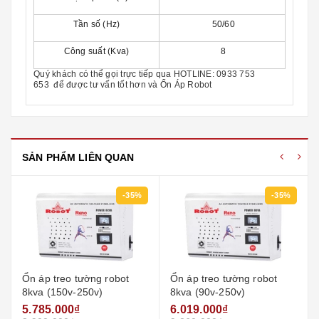
Tần số (Hz)
50/60
Công suất (Kva)
8
Quý khách có thể gọi trực tiếp qua
HOTLINE:
0933 753
653
để được tư vấn tốt hơn và
Ổn Áp Robot
SẢN PHẨM LIÊN QUAN
-35%
-35%
Ổn áp treo tường robot
Ổn áp treo tường robot
8kva (150v-250v)
8kva (90v-250v)
5.785.000₫
6.019.000₫