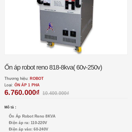
Ổn áp robot reno 818-8kva( 60v-250v)
Thương hiệu:
ROBOT
Loại:
ỔN ÁP 1 PHA
6.760.000₫
10.400.000₫
Mô tả :
Ổn Áp Robot Reno 8KVA
Điện áp ra: 110-220V
Điện áp vào: 60-240V