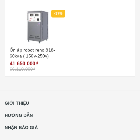
-37%
Ổn áp robot reno 818-
60kva ( 150v-250v)
41.650.000₫
66.110.000₫
GIỚI THIỆU
HƯỚNG DẪN
NHẬN BÁO GIÁ