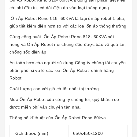
Ổn Áp Robot Reno 818- 60KVA
à dòng sản phẩm tiết kiệm
chi phí đầu tư, có dải điện áp vào loại thông dụng.
Ổn Áp Robot Reno 818- 60KVA
là loại ổn áp robot 1 pha,
giúp tiết kiệm điện hơn so với các loại ổn áp thông thường
Cùng công suất.
Ổn Áp Robot Reno 818- 60KVA
nói
riêng và Ổn Áp Robot nói chung đều được bảo vệ quá tải,
chống sốc điện áp
An toàn hơn cho người sử dụng.Công ty chúng tôi chuyên
phân phối sỉ và lẻ các loại
Ổn Áp Robot
chính hãng
Robot,
Chất lượng cao với giá cả tốt nhất thị trường.
Mua Ổn Áp Robot của công ty chúng tôi, quý khách sẽ
được miễn phí vận chuyển tận nhà.
Thông số kĩ thuật của
Ổn Áp Robot Reno 60kva
Kích thước (mm)
650x450x1200