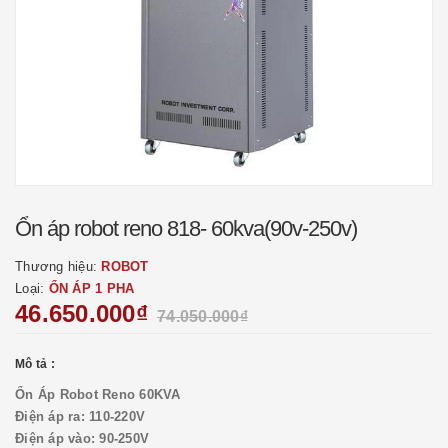
Ổn áp robot reno 818- 60kva(90v-250v)
Thương hiệu:
ROBOT
Loại:
ỔN ÁP 1 PHA
46.650.000₫
74.050.000₫
Mô tả :
Ổn Áp Robot Reno 60KVA
Điện áp ra: 110-220V
Điện áp vào: 90-250V