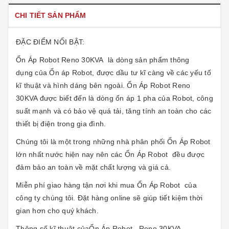
CHI TIẾT SẢN PHẨM
ĐẶC ĐIỂM NỔI BẬT:
Ổn Áp Robot Reno 30KVA
là dòng sản phẩm thông
dụng của Ổn áp Robot, được dầu tư kĩ càng về các yếu tố
kĩ thuật và hình dáng bên ngoài. Ổn Áp Robot Reno
30KVA được biết đến là dòng ổn áp 1 pha của Robot, công
suất mạnh và có bảo vệ quá tải, tăng tính an toàn cho các
thiết bị điện trong gia đình.
Chúng tôi là một trong những nhà phân phối
Ổn Áp Robot
lớn nhất nước hiện nay nên các
Ổn Áp Robot
đều được
đảm bảo an toàn về mặt chất lượng và giá cả.
Miễn phí giao hàng tận nơi khi mua
Ổn Áp Robot
của
công ty chúng tôi. Đặt hàng online sẽ giúp tiết kiệm thời
gian hơn cho quý khách.
Thông số kĩ thuật của
Ổn Áp Robot
Reno 30KVA