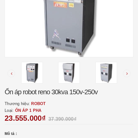
Ổn áp robot reno 30kva 150v-250v
Thương hiệu:
ROBOT
Loại:
ỔN ÁP 1 PHA
23.555.000₫
37.390.000₫
Mô tả :