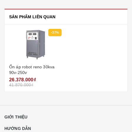
SẢN PHẨM LIÊN QUAN
-37%
Ổn áp robot reno 30kva
90v-250v
26.378.000₫
41.870.000₫
GIỚI THIỆU
HƯỚNG DẪN