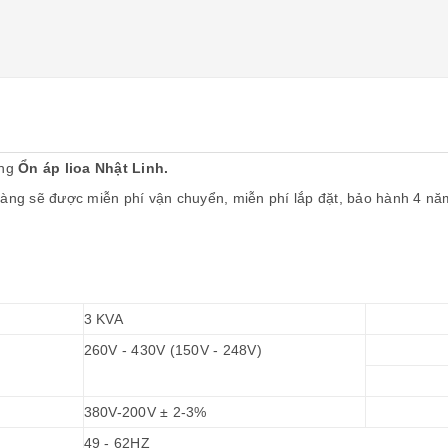
ãng
Ổn áp lioa Nhật Linh.
 hàng sẽ được miễn phí vận chuyển, miễn phí lắp đặt, bảo hành 4 nă
3 KVA
260V - 430V (150V - 248V)
380V-200V ± 2-3%
49 - 62HZ