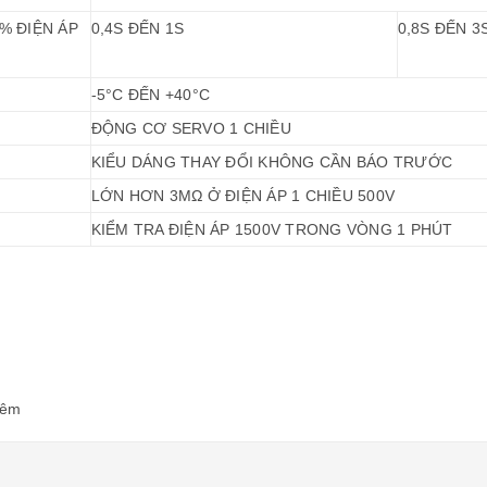
% ĐIỆN ÁP
0,4S ĐẾN 1S
0,8S ĐẾN 3
-5°C ĐẾN +40°C
ĐỘNG CƠ SERVO 1 CHIỀU
KIỂU DÁNG THAY ĐỔI KHÔNG CẦN BÁO TRƯỚC
LỚN HƠN 3MΩ Ở ĐIỆN ÁP 1 CHIỀU 500V
KIỂM TRA ĐIỆN ÁP 1500V TRONG VÒNG 1 PHÚT
hêm