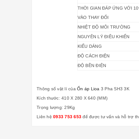
THỜI GIAN ĐÁP ỨNG VỚI 10
VÀO THAY ĐỔI
NHIỆT ĐỘ MÔI TRƯỜNG
NGUYÊN LÝ ĐIỀU KHIỂN
KIỂU DÁNG
ĐỘ CÁCH ĐIỆN
ĐỘ BỀN ĐIỆN
Thông số vật lí của
Ổn áp Lioa
3 Pha SH3 3K
Kích thước: 410 X 280 X 640 (MM)
Trọng lượng: 29Kg
Liên hệ
0933 753 653
để được tư vấn và hỗ trợ t