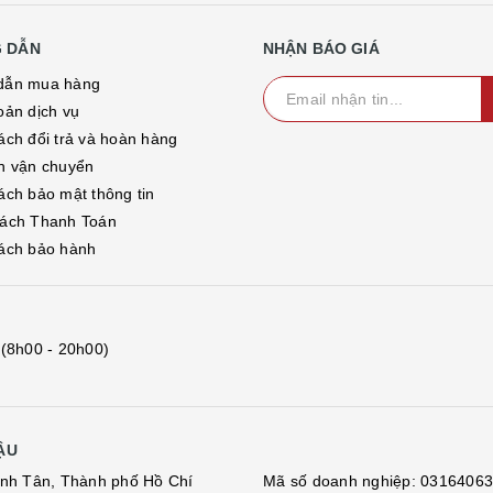
 DẪN
NHẬN BÁO GIÁ
dẫn mua hàng
oản dịch vụ
ách đổi trả và hoàn hàng
h vận chuyển
ách bảo mật thông tin
ách Thanh Toán
ách bảo hành
(8h00 - 20h00)
ẬU
nh Tân, Thành phố Hồ Chí
Mã số doanh nghiệp: 0316406