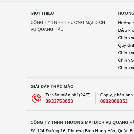
GIỚI THIỆU
HƯỚNG
CÔNG TY TNHH THƯƠNG MẠI DỊCH
Hướng 
VỤ QUANG HẬU
Điều kh
Chính s
Quy địn
Chính s
Chính S
Chính s
GIẢI ĐÁP THẮC MẮC
Tư vấn miễn phí (24/7)
Góp ý, phản ánh 
0933753653
0902866853
CÔNG TY TNHH THƯƠNG MẠI DỊCH VỤ QUANG H
Số 124 Đường 16, Phường Bình Hưng Hòa, Quận Bì