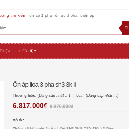
ướng tìm kiếm
ổn áp 1 pha
ổn áp 3 pha
biến áp
 THIỆU
LIÊN HỆ
Ổn áp lioa 3 pha sh3 3k ii
Thương hiệu: (
Đang cập nhật ...
)
Loại: (
Đang cập nhật ...
)
6.817.000₫
8.970.000₫
Mô tả :
Thông số kỹ thuật ổn Áp LiOA SH3-3KII (260-430v) 3 Pha: