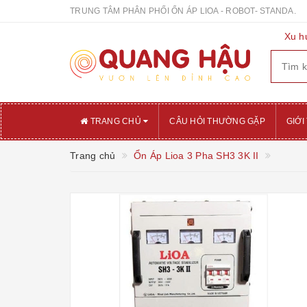
TRUNG TÂM PHÂN PHỐI ỔN ÁP LIOA - ROBOT- STANDA.
Xu h
TRANG CHỦ
CÂU HỎI THƯỜNG GẶP
GIỚI
Trang chủ
Ổn Áp Lioa 3 Pha SH3 3K II