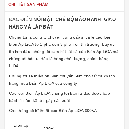
CHI TIẾT SẢN PHẨM
ĐẶC ĐIỂM
NỔI BẬT- CHẾ ĐỘ BẢO HÀNH -GIAO
HÀNG VÀ LẮP ĐẶT
Chúng tôi là công ty chuyên cung cấp sỉ và lẻ các loại
Biến Áp LiOA
từ 1 pha đến 3 pha trên thị trường. Lấy uy
tín làm đầu, chúng tôi cam kết tất cả các
Biến Áp LiOA
mà
chúng tôi bán ra đều là hàng chất lượng, chính hãng
LIOA.
Chúng tôi sẽ miễn phí vận chuyển 5km cho tất cả khách
hàng mua
Biến Áp LiOA
của công ty.
Các loại
Biến Áp LiOA
chúng tôi bán ra đều được bảo
hành 4 năm kể từ ngày sản xuất.
Các thông số kĩ thuật của
Biến Áp LiOA 600VA
Điện áp
220V