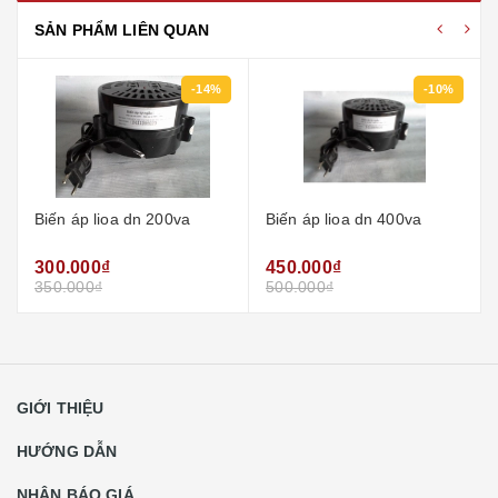
SẢN PHẨM LIÊN QUAN
-10%
-8%
Biến áp lioa dn 400va
Biến áp lioa dn 1000va
450.000₫
600.000₫
500.000₫
650.000₫
GIỚI THIỆU
HƯỚNG DẪN
NHẬN BÁO GIÁ