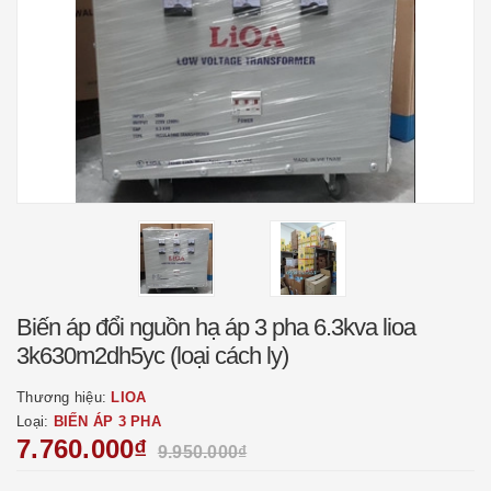
Biến áp đổi nguồn hạ áp 3 pha 6.3kva lioa
3k630m2dh5yc (loại cách ly)
Thương hiệu:
LIOA
Loại:
BIẾN ÁP 3 PHA
7.760.000₫
9.950.000₫