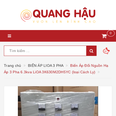
0
Trang chủ
BIẾN ÁP LIOA 3 PHA
Biến Áp Đổi Nguồn Hạ
Áp 3 Pha 6.3kva LiOA 3K630M2DH5YC (loại Cách Ly)