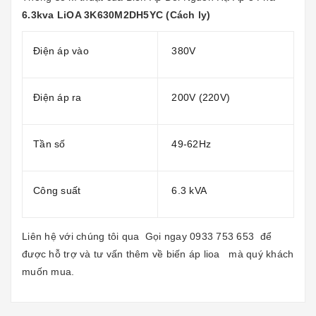
6.3kva LiOA 3K630M2DH5YC (Cách ly)
Điện áp vào
380V
Điện áp ra
200V (220V)
Tần số
49-62Hz
Công suất
6.3 kVA
Liên hệ với chúng tôi qua
Gọi ngay
0933 753 653
để
được hỗ trợ và tư vấn thêm về
biến áp lioa
mà quý khách
muốn mua.