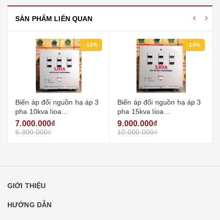
SẢN PHẨM LIÊN QUAN
-16%
-10%
Biến áp đổi nguồn hạ áp 3
Biến áp đổi nguồn hạ áp 3
pha 10kva lioa
pha 15kva lioa
3k101m2yh5yt (loại tự
3k151m2yh5yt (loại tự
7.000.000₫
9.000.000₫
ngẫu)
ngẫu)
8.300.000₫
10.000.000₫
GIỚI THIỆU
HƯỚNG DẪN